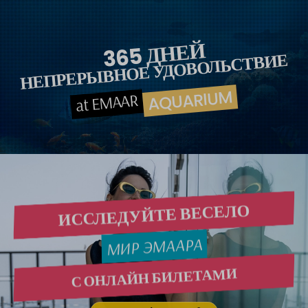
365 ДНЕЙ
НЕПРЕРЫВНОЕ УДОВОЛЬСТВИЕ
AQUARIUM
at EMAAR
ИССЛЕДУЙТЕ ВЕСЕЛО
МИР ЭМААРА
С ОНЛАЙН БИЛЕТАМИ