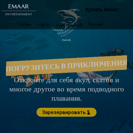
Купить билет
Türkçe
English
العربية
فارسی
Русский
ПОГРУЗИТЕСЬ В ПРИКЛЮЧЕНИЯ
Откройте для себя акул, скатов и
многое другое во время подводного
плавания.
Зарезервировать
touch_app