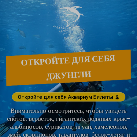
ОТКРОЙТЕ ДЛЯ СЕБЯ
ДЖУНГЛИ
Откройте для себя Аквариум Билеты
touch_app
Внимательно осмотритесь, чтобы увидеть
енотов, верветок, гигантских водяных крыс-
альбиносов, сурикатов, игуан, хамелеонов,
змей, скорпионов, тарантулов, белок-летяг и